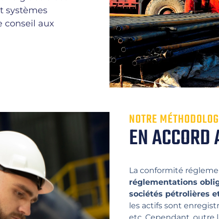
et systèmes
de conseil aux
NOTRE MÉTHODOLOG
EN ACCORD 
La conformité régleme
réglementations oblig
sociétés pétrolières e
les actifs sont enregis
etc. Cependant, outre l