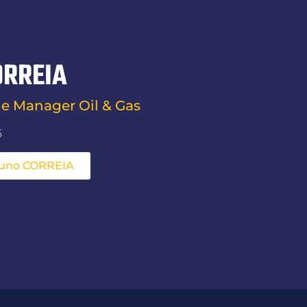
ORREIA
ne Manager Oil & Gas
5
Nuno CORREIA