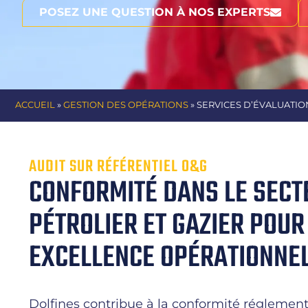
POSEZ UNE QUESTION À NOS EXPERTS
ACCUEIL
»
GESTION DES OPÉRATIONS
» SERVICES D’ÉVALUATION
AUDIT SUR RÉFÉRENTIEL O&G
CONFORMITÉ DANS LE SECT
PÉTROLIER ET GAZIER POUR
EXCELLENCE OPÉRATIONNE
Dolfines contribue à la conformité réglement