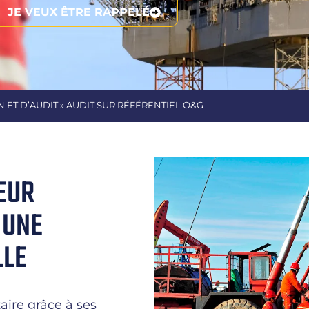
JE VEUX ÊTRE RAPPELÉ
 ET D’AUDIT » AUDIT SUR RÉFÉRENTIEL O&G
EUR
 UNE
LLE
aire grâce à ses