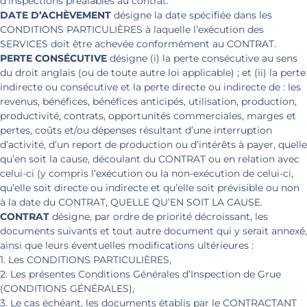
d’inspections préalables au contrat.
DATE D’ACHÈVEMENT
désigne la date spécifiée dans les
CONDITIONS PARTICULIÈRES à laquelle l’exécution des
SERVICES doit être achevée conformément au CONTRAT.
PERTE CONSÉCUTIVE
désigne (i) la perte consécutive au sens
du droit anglais (ou de toute autre loi applicable) ; et (ii) la perte
indirecte ou consécutive et la perte directe ou indirecte de : les
revenus, bénéfices, bénéfices anticipés, utilisation, production,
productivité, contrats, opportunités commerciales, marges et
pertes, coûts et/ou dépenses résultant d’une interruption
d’activité, d’un report de production ou d’intérêts à payer, quelle
qu’en soit la cause, découlant du CONTRAT ou en relation avec
celui-ci (y compris l’exécution ou la non-exécution de celui-ci,
qu’elle soit directe ou indirecte et qu’elle soit prévisible ou non
à la date du CONTRAT, QUELLE QU’EN SOIT LA CAUSE.
CONTRAT
désigne, par ordre de priorité décroissant, les
documents suivants et tout autre document qui y serait annexé,
ainsi que leurs éventuelles modifications ultérieures :
1. Les CONDITIONS PARTICULIÈRES,
2. Les présentes Conditions Générales d’Inspection de Grue
(CONDITIONS GÉNÉRALES),
3. Le cas échéant, les documents établis par le CONTRACTANT