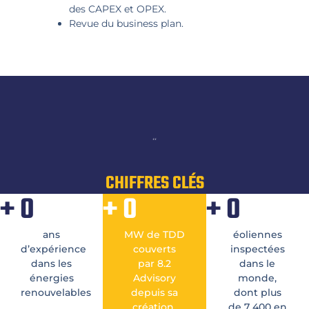
des CAPEX et OPEX.
Revue du business plan.
“
CHIFFRES CLÉS
+
0
+
0
+
0
ans
MW de TDD
éoliennes
d’expérience
couverts
inspectées
dans les
par 8.2
dans le
énergies
Advisory
monde,
renouvelables
depuis sa
dont plus
création.
de 7 400 en