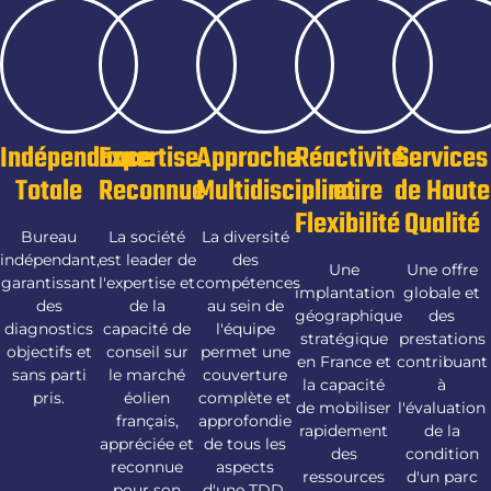
Indépendance
Expertise
Approche
Réactivité
Services
Totale
Reconnue
Multidisciplinaire
et
de Haute
Flexibilité
Qualité
Bureau
La société
La diversité
indépendant,
est leader de
des
Une
Une offre
garantissant
l'expertise et
compétences
implantation
globale et
des
de la
au sein de
géographique
des
diagnostics
capacité de
l'équipe
stratégique
prestations
objectifs et
conseil sur
permet une
en France et
contribuant
sans parti
le marché
couverture
la capacité
à
pris.
éolien
complète et
de mobiliser
l'évaluation
français,
approfondie
rapidement
de la
appréciée et
de tous les
des
condition
reconnue
aspects
ressources
d'un parc
pour son
d'une TDD.