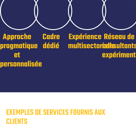
Approche
Cadre
Expérience
Réseau de
pragmatique
dédié
multisectorielle
consultant
et
expériment
personnalisée
EXEMPLES DE SERVICES FOURNIS AUX
CLIENTS