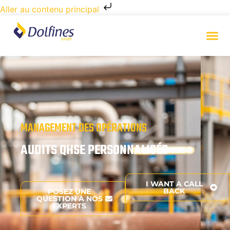
Aller au contenu principal
MANAGEMENT DES OPÉRATIONS
AUDITS QHSE PERSONNALISÉS
I WANT A CALL
BACK
POSEZ UNE
QUESTION À NOS
EXPERTS