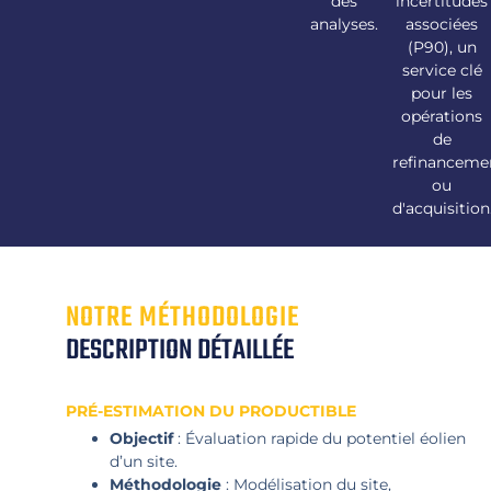
des
incertitudes
analyses.
associées
(P90), un
service clé
pour les
opérations
de
refinanceme
ou
d'acquisition
NOTRE MÉTHODOLOGIE
DESCRIPTION DÉTAILLÉE
PRÉ-ESTIMATION DU PRODUCTIBLE
Objectif
: Évaluation rapide du potentiel éolien
d’un site.
Méthodologie
: Modélisation du site,