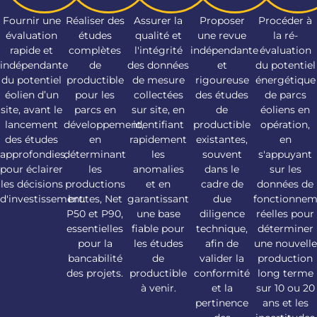
Fournir une
Réaliser des
Assurer la
Proposer
Procéder à
évaluation
études
qualité et
une revue
la ré-
rapide et
complètes
l'intégrité
indépendante
évaluation
indépendante
de
des données
et
du potentiel
du potentiel
productible
de mesure
rigoureuse
énergétique
éolien d’un
pour les
collectées
des études
de parcs
site, avant le
parcs en
sur site, en
de
éoliens en
lancement
développement,
identifiant
productible
opération,
des études
en
rapidement
existantes,
en
approfondies,
déterminant
les
souvent
s'appuyant
pour éclairer
les
anomalies
dans le
sur les
les décisions
productions
et en
cadre de
données de
d'investissement.
brutes, Net
garantissant
due
fonctionnem
P50 et P90,
une base
diligence
réelles pour
essentielles
fiable pour
technique,
déterminer
pour la
les études
afin de
une nouvelle
bancabilité
de
valider la
production
des projets.
productible
conformité
long terme
à venir.
et la
sur 10 ou 20
pertinence
ans et les