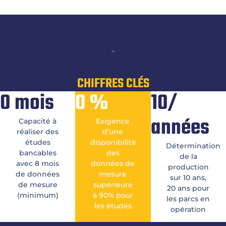
“
CHIFFRES CLÉS
0
mois
0
%
10/
années
Capacité à
Exigence
réaliser des
d’une
études
disponibilité
Détermination
bancables
des
de la
avec 8 mois
données de
production
de données
mesure
sur 10 ans,
de mesure
supérieure
20 ans pour
(minimum)
à 90% pour
les parcs en
les études
opération