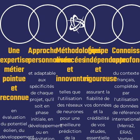
Une
Approche
Méthodologies
Équipe
Connais
expertise
personnalisée
avancées
indépendante
approfon
métier
et
et
et adaptable
du contexte
pointue
innovantes
rigoureuse
aux
français,
et
spécificités
complétée
telles que
assurant la
de chaque
par
reconnue
l'utilisation
fiabilité de
projet, qu'il
l'utilisation
des réseaux
vos données
soit en
de données
en
de neurones
et la
phase
de référence
évaluation
pour une
crédibilité
initiale, en
internationa
du potentiel
meilleure
de vos
développement
(Merra2,
éolien, du
prédiction
études,
ou en
ERA5,
développement
de la
essentielle
exploitation.
Vortex).