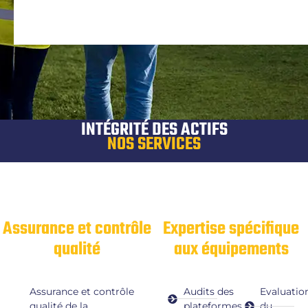
INTÉGRITÉ DES ACTIFS
NOS SERVICES
Assurance et contrôle
Expertise spécifique
qualité
aux équipements
Assurance et contrôle
Audits des
Evaluatio
qualité de la
plateformes
du