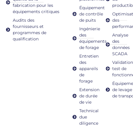
fabrication pour les
productib
Équipement
équipements critiques
de contrôle
Optimisa
Audits des
de puits
des
fournisseurs et
performa
Ingénierie
programmes de
des
Analyse
qualification
équipements
des
de forage
données
SCADA
Entretien
des
Validatio
appareils
test de
de
fonction
forage
Équipeme
Extension
de levage
de durée
de transp
de vie
Technical
due
diligence