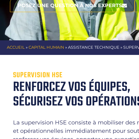
POSEZ UNE QUESTION À NOS EXPERTS
ACCUEIL
»
CAPITAL HUMAIN
»
ASSISTANCE TECHNIQUE
» SUPER
SUPERVISION HSE
RENFORCEZ VOS ÉQUIPES,
SÉCURISEZ VOS OPÉRATION
La supervision HSE consiste à mobiliser des
et opérationnelles immédiatement pour soute