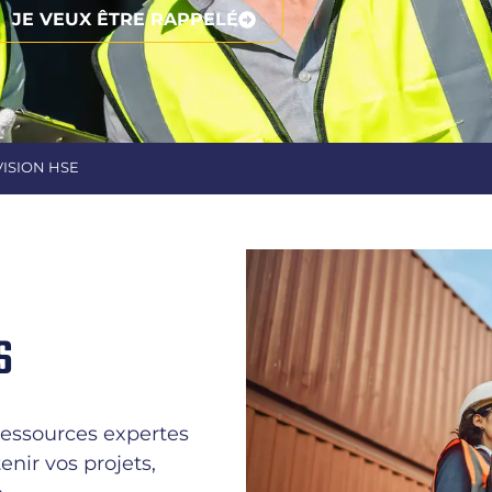
JE VEUX ÊTRE RAPPELÉ
VISION HSE
S
 ressources expertes
nir vos projets,