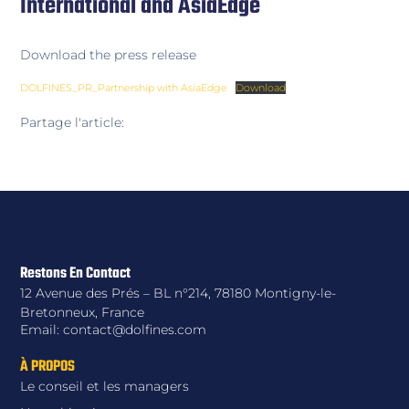
International and AsiaEdge
Download the press release
DOLFINES_PR_Partnership with AsiaEdge
Download
Partage l'article:
Restons En Contact
12 Avenue des Prés – BL n°214, 78180 Montigny-le-
Bretonneux, France
Email: contact@dolfines.com
À PROPOS
Le conseil et les managers